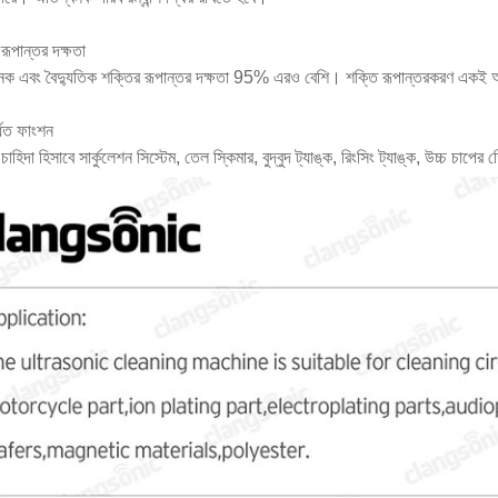
 রূপান্তর দক্ষতা
নক এবং বৈদ্যুতিক শক্তির রূপান্তর দক্ষতা 95% এরও বেশি। শক্তি রূপান্তরকরণ একই 
ধিত ফাংশন
াহিদা হিসাবে সার্কুলেশন সিস্টেম, তেল স্কিমার, বুদ্বুদ ট্যাঙ্ক, রিংসিং ট্যাঙ্ক, উচ্চ চাপের 