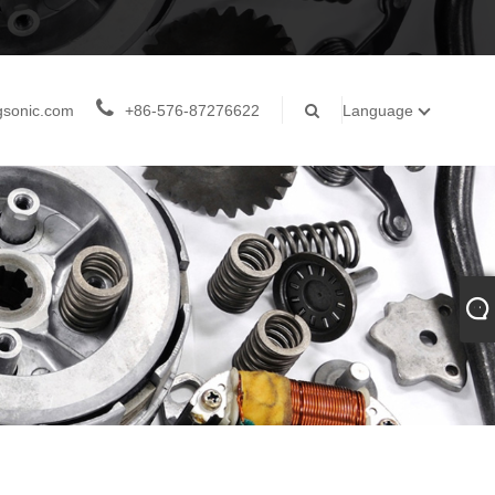
gsonic.com
+86-576-87276622
Language