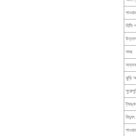
পাওয়ার
হিটিং 
উত্তাপ
সময়
অভ্যন
ঝুড়ি 
পুরোপ
ট্যাঙ্
বিদ্যু
পাওয়ার