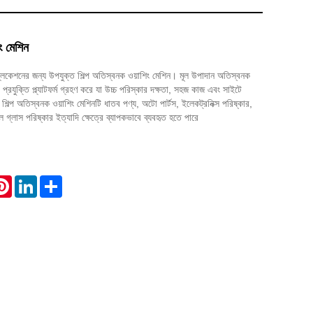
ং মেশিন
্লিকেশনের জন্য উপযুক্ত শিল্প অতিস্বনক ওয়াশিং মেশিন। মূল উপাদান অতিস্বনক
 প্রযুক্তি প্ল্যাটফর্ম গ্রহণ করে যা উচ্চ পরিস্কার দক্ষতা, সহজ কাজ এবং সাইটে
শিল্প অতিস্বনক ওয়াশিং মেশিনটি ধাতব পণ্য, অটো পার্টস, ইলেকট্রনিক্স পরিষ্কার,
যাল গ্লাস পরিষ্কার ইত্যাদি ক্ষেত্রে ব্যাপকভাবে ব্যবহৃত হতে পারে
atsApp
Pinterest
LinkedIn
Share