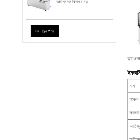
অতিস্বনক ক্লিনার বড়
সব নতুন পণ্য
ক্ল্যাং
ইনডাস্
নাম
মডেল
ক্ষমতা
অতিস্ব
অতিস্