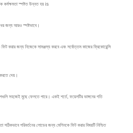
র্মক্ষমতা স্পষ্টত উন্নত হয় is
ধের জন্য আরও স্পষ্টভাবে।
া) ফিট করার জন্য নিজেকে সামঞ্জস্য করবে এবং সর্বোত্তম কাজের ফ্রিকোয়েন্সি
ট করতে দেয়।
দাগগুলি সহজেই মুছে ফেলতে পারে। একই শর্তে, ফয়েলটির ভাঙ্গনের গতি
তো সঠিকভাবে পরিবর্তনের লোডের জন্য মেশিনকে ফিট করার বিষয়টি নিশ্চিত