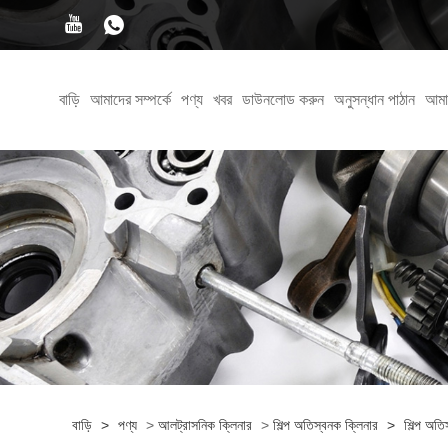
বাড়ি
আমাদের সম্পর্কে
পণ্য
খবর
ডাউনলোড করুন
অনুসন্ধান পাঠান
আমা
বাড়ি
>
পণ্য
>
আলট্রাসনিক ক্লিনার
>
শিল্প অতিস্বনক ক্লিনার
>
শিল্প অতি