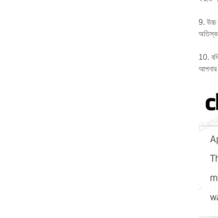
9. উচ্চ
অতিস্ব
10. বর্
আপনার চ