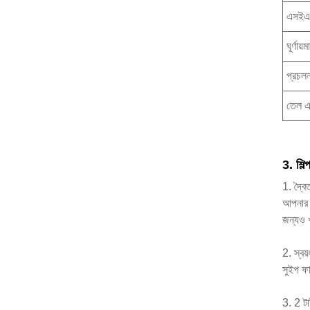
এসইএ
ঘূর্ণায়
প্রচলন
তেল এ
3. শিল
1. দ্বৈত
আপনার প
জন্যও খ
2. স্বয়
সুইপ ফা
3. 2 ট