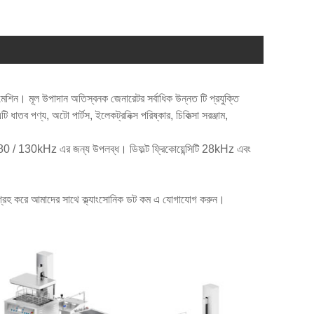
মেশিন। মূল উপাদান অতিস্বনক জেনারেটর সর্বাধিক উন্নত টি প্রযুক্তি
 ধাতব পণ্য, অটো পার্টস, ইলেকট্রনিক্স পরিষ্কার, চিকিত্সা সরঞ্জাম,
 / 130kHz এর জন্য উপলব্ধ। ডিফল্ট ফ্রিকোয়েন্সিটি 28kHz এবং
নুগ্রহ করে আমাদের সাথে ক্ল্যাংসোনিক ডট কম এ যোগাযোগ করুন।