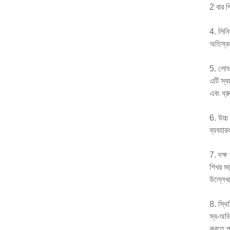
2 বার প
4. লিনি
অতিস্বন
5. লোভ
এটি স্ব
এবং ধ্
6. উচ্চ 
ব্যবহার
7. দক্ষ
শিখর মড
উল্লেখ
8. স্থ
স্ব-অভি
করতে প