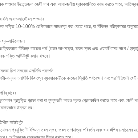
িক পাওয়ার উত্তেজনা জেদী দাগ এবং আধা-জলীয় দ্রাবকগুলিতে কাজ করতে পারে, অতিস্বনক ক
য়ারলি অ্যাডজাস্টেবল পাওয়ার
ক শক্তি 10-100% রৈখিকভাবে সামঞ্জস্য করা যেতে পারে, যা বিভিন্ন পরিষ্কারের অনুরো
 স্ব-অভিযোজন
য়ংক্রিয়ভাবে বিভিন্ন কাজের শর্ত (তরল তাপমাত্রা, তরল স্তর এবং ওয়ার্কপিসের সাথে / ছাড়
রুবক শক্তি আউটপুট বজায় রাখবে।
সংজ্ঞা শিল্প স্তরের এলসিডি প্রদর্শন
কারী-বান্ধব এলসিডি ডিসপ্লে ব্যবহারকারীকে কাজের স্থিতি পর্যবেক্ষণ এবং পরামিতিগুলি সে
 পরিষ্কারের
্যুলেশন প্রযুক্তি গ্রহণ করা যা বুদবুদগুলি আরও দ্রুত ব্রেকডাউন করতে পারে এবং জেদী 
যোগ্যভাবে উন্নত হয়।
িতিশীল আউটপুট
যোজন প্রযুক্তিটি বিভিন্ন তরল স্তর, তরল তাপমাত্রা পরিবর্তন এবং ওয়ার্কপিস চলাচলের ম
ারে। অতিস্বনক পারফরম্যান্স স্থির রাখতে হবে।