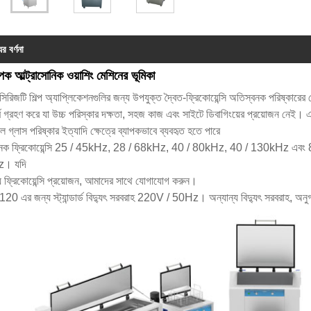
ের বর্ণনা
ীপক আল্ট্রাসোনিক ওয়াশিং মেশিনের ভূমিকা
রিজটি শিল্প অ্যাপ্লিকেশনগুলির জন্য উপযুক্ত দ্বৈত-ফ্রিকোয়েন্সি অতিস্বনক পরিষ্কারের 
ফর্ম গ্রহণ করে যা উচ্চ পরিস্কার দক্ষতা, সহজ কাজ এবং সাইটে ডিবাগিংয়ের প্রয়োজন নেই। এটি
 গ্লাস পরিষ্কার ইত্যাদি ক্ষেত্রে ব্যাপকভাবে ব্যবহৃত হতে পারে
নক ফ্রিকোয়েন্সি 25 / 45kHz, 28 / 68kHz, 40 / 80kHz, 40 / 130kHz এবং 80
। যদি
য ফ্রিকোয়েন্সি প্রয়োজন, আমাদের সাথে যোগাযোগ করুন।
0 এর জন্য স্ট্যান্ডার্ড বিদ্যুৎ সরবরাহ 220V / 50Hz। অন্যান্য বিদ্যুৎ সরবরাহ, অ