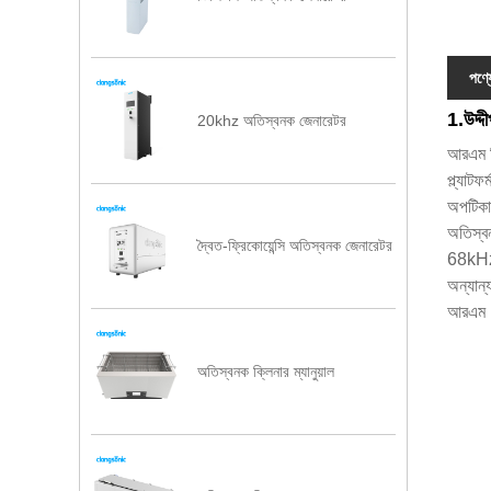
পণ্য
1.উদ্দ
20khz অতিস্বনক জেনারেটর
আরএম সি
প্ল্যাট
অপটিকাল
অতিস্ব
দ্বৈত-ফ্রিকোয়েন্সি অতিস্বনক জেনারেটর
68kHz
অন্যান্
আরএম 12
অতিস্বনক ক্লিনার ম্যানুয়াল