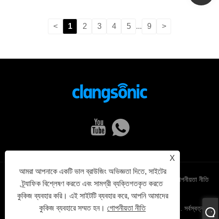
<
1
2
3
4
5
...
9
>
X
আমরা আপনাকে একটি ভাল ব্রাউজিং অভিজ্ঞতা দিতে, সাইটের
Links
Sitemap
RSS
XML
গোপনীয়তা নীতি
ট্র্যাফিক বিশ্লেষণ করতে এবং সামগ্রী ব্যক্তিগতকৃত করতে
কুকিজ ব্যবহার করি। এই সাইটটি ব্যবহার করে, আপনি আমাদের
কুকিজ ব্যবহারে সম্মত হন।
গোপনীয়তা নীতি
কপিরাইট © 2022 Yuhuan Clangsonic Ultrasonic Co., Ltd. সর্বস্বত্ব
সংরক্ষিত৷