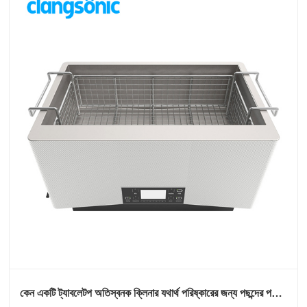
কেন একটি ট্যাবলেটপ অতিস্বনক ক্লিনার যথার্থ পরিষ্কারের জন্য পছন্দের পছন্দ
হয়ে উঠছে?