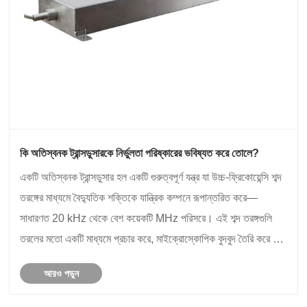
কি অতিস্বনক ট্রান্সডুসারকে নির্ভুলতা পরিষ্কারের ভবিষ্যত করে তোলে?
একটি অতিস্বনক ট্রান্সডুসার হল একটি গুরুত্বপূর্ণ যন্ত্র যা উচ্চ-ফ্রিকোয়েন্সি শব্দ
তরঙ্গের মাধ্যমে বৈদ্যুতিক শক্তিকে যান্ত্রিক কম্পনে রূপান্তরিত করে—
সাধারণত 20 kHz থেকে বেশ কয়েকটি MHz পরিসরে। এই শব্দ তরঙ্গগুলি
তরলের মতো একটি মাধ্যমে প্রচার করে, মাইক্রোস্কোপিক বুদবুদ তৈরি করে যা
ক্যাভিটেশন নামে পরিচি......
আরও পড়ুন