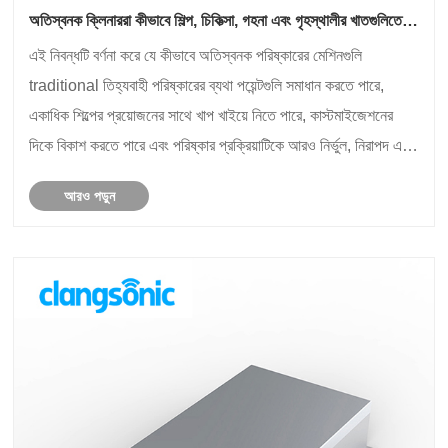
অতিস্বনক ক্লিনাররা কীভাবে শিল্প, চিকিত্সা, গহনা এবং গৃহস্থালীর খাতগুলিতে
দক্ষ, নিরাপদ পরিষ্কারের সমাধান সরবরাহ করে?
এই নিবন্ধটি বর্ণনা করে যে কীভাবে অতিস্বনক পরিষ্কারের মেশিনগুলি
traditional তিহ্যবাহী পরিষ্কারের ব্যথা পয়েন্টগুলি সমাধান করতে পারে,
একাধিক শিল্পের প্রয়োজনের সাথে খাপ খাইয়ে নিতে পারে, কাস্টমাইজেশনের
দিকে বিকাশ করতে পারে এবং পরিষ্কার প্রক্রিয়াটিকে আরও নির্ভুল, নিরাপদ এবং
দক্ষ হতে সহায়তা করে।
আরও পড়ুন