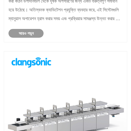
করা কঠিন উপাদানগুলি থেকে দূষক অপসারণের জন্য একটি গুরুত্বপূর্ণ সমাধান
হয়ে উঠেছে। অতিস্বনক ক্যাভিটেশন প্রযুক্তি ব্যবহার করে, এই সিস্টেমগুলি
ম্যানুয়াল অপারেশন হ্রাস করার সময় এবং প্রক্রিয়ার সামঞ্জস্য উন্নত করার সময়
গভীর এবং অভিন্......
আরও পড়ুন