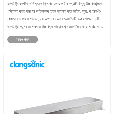
একটি ট্যাবলেটপ অতিস্বনক ক্লিনার হল একটি কমপ্যাক্ট কিন্তু উচ্চ-নির্ভুলতা
পরিষ্কার করার যন্ত্র যা অতিস্বনক তরঙ্গ ব্যবহার করে জটিল, সূক্ষ্ম, বা হার্ড-টু-
নাগালের সারফেস থেকে দূষক অপসারণ করার জন্য তৈরি করা হয়েছে। এটি
একটি ট্রান্সডুসারের মাধ্যমে উচ্চ-ফ্রিকোয়েন্সি শব্দ তরঙ্গ তৈরি করে-সাধারণত 28-
80 kHz-এর......
আরও পড়ুন