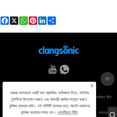
Facebook
X
WhatsApp
Pinterest
LinkedIn
Share
X
আমরা আপনাকে একটি ভাল ব্রাউজিং অভিজ্ঞতা দিতে, সাইটের
Links
Sitemap
RSS
XML
গোপনীয়তা নীতি
ট্র্যাফিক বিশ্লেষণ করতে এবং সামগ্রী ব্যক্তিগতকৃত করতে
কুকিজ ব্যবহার করি। এই সাইটটি ব্যবহার করে, আপনি আমাদের
কুকিজ ব্যবহারে সম্মত হন।
গোপনীয়তা নীতি
কপিরাইট © 2022 Yuhuan Clangsonic Ultrasonic Co., Ltd. সর্বস্বত্ব