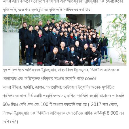
আমরা জানি কীভাবে সর্বোত্তম কর্মক্ষমতা এবং অতিস্বনক ট্রান্সডুসার এবং জেনারেটরের
সুবিধাগুলি, অবশেষে ক্লায়েন্টদের সুবিধাগুলি সর্বাধিকতর করা যায়।
মূল পণ্যগুলিতে অতিস্বনক ট্রান্সডুসার, সাবমেরিবল ট্রান্সডুসার, ডিজিটাল অতিস্বনক
জেনারেটর এবং অতিস্বনক পরিষ্কার সরঞ্জাম ইত্যাদি থাকে cover
আমরা ইউরো, জার্মানি, জাপান, মালয়েশিয়া, তাইওয়ান ইত্যাদির অনেক সুপরিচিত
প্রতিষ্ঠানের সাথে দীর্ঘমেয়াদী প্রযুক্তিগত সহযোগিতা প্রতিষ্ঠা করেছি আমাদের পণ্যগুলি
60০ টিরও বেশি দেশ এবং 100 টি অঞ্চলে রফতানি করা হয়। 2017 সাল থেকে,
নিমজ্জন ট্রান্সডুসার এবং ডিজিটাল অতিস্বনক জেনারেটরের বার্ষিক আউটপুট 8,000 এর
বেশি সেট।