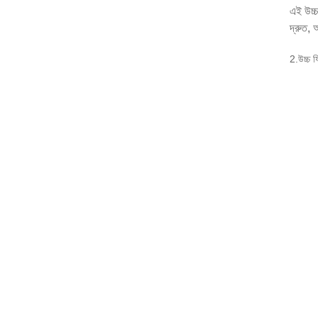
এই উচ্চ
দ্রুত, 
2.উচ্চ ফ