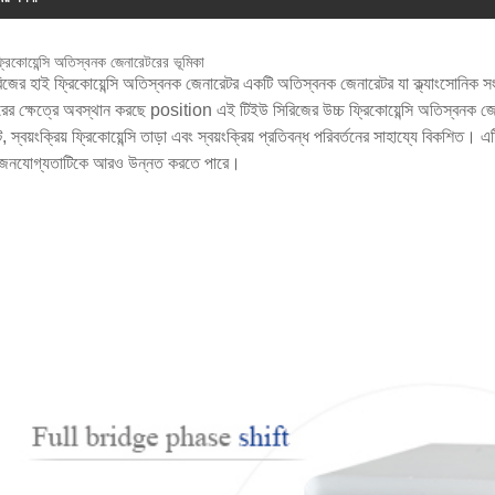
্রিকোয়েন্সি অতিস্বনক জেনারেটরের ভূমিকা
িজের হাই ফ্রিকোয়েন্সি অতিস্বনক জেনারেটর একটি অতিস্বনক জেনারেটর যা ক্ল্যাংসোনিক সং
রের ক্ষেত্রে অবস্থান করছে position এই টিইউ সিরিজের উচ্চ ফ্রিকোয়েন্সি অতিস্বনক জেনার
 স্বয়ংক্রিয় ফ্রিকোয়েন্সি তাড়া এবং স্বয়ংক্রিয় প্রতিবন্ধ পরিবর্তনের সাহায্যে বিকশিত।
নযোগ্যতাটিকে আরও উন্নত করতে পারে।