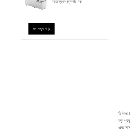
অতিস্বনক ক্লিনার বড়
সব নতুন পণ্য
টি উচ্চ
বড় প্র
এবং সা