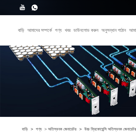
বাড়ি
আমাদের সম্পর্কে
পণ্য
খবর
ডাউনলোড করুন
অনুসন্ধান পাঠান
আমা
বাড়ি
>
পণ্য
>
অতিস্বনক জেনারেটর
>
উচ্চ ফ্রিকোয়েন্সি অতিস্বনক জেনারেট