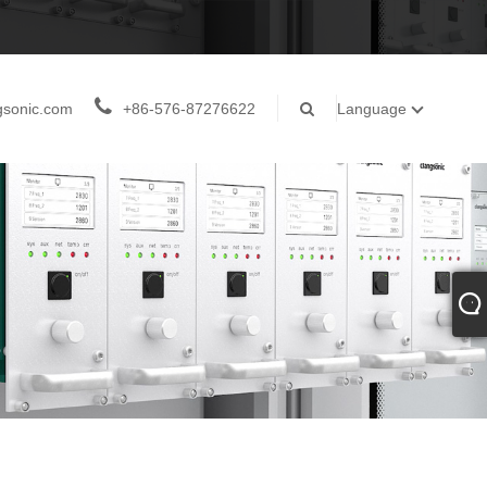
gsonic.com
+86-576-87276622
Language