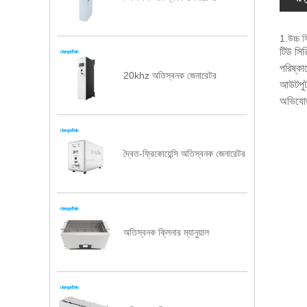
1.উচ্চ ফ
টিউ সির
পরিষ্কা
20khz অতিস্বনক জেনারেটর
আউটপুট,
অভিযোজ
দ্বৈত-ফ্রিকোয়েন্সি অতিস্বনক জেনারেটর
অতিস্বনক ক্লিনার ম্যানুয়াল