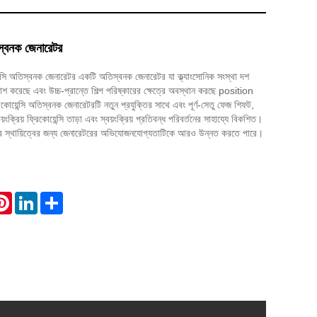
িস্বনক জেনারেটর
ন্সি অতিস্বনক জেনারেটর একটি অতিস্বনক জেনারেটর যা ক্ল্যাংসোনিক সংস্থা দশ
শ করেছে এবং উচ্চ-প্রান্তে শিল্প পরিষ্কারের ক্ষেত্রে অবস্থান করছে position
কোয়েন্সি অতিস্বনক জেনারেটরটি নতুন প্রযুক্তির সাথে এবং পূর্ণ-সেতু ফেজ শিফট,
য়ংক্রিয় ফ্রিকোয়েন্সি তাড়া এবং স্বয়ংক্রিয় প্রতিবন্ধ পরিবর্তনের সাহায্যে বিকশিত।
ার স্থায়িত্বের জন্য জেনারেটরের অভিযোজনযোগ্যতাটিকে আরও উন্নত করতে পারে।
atsApp
Pinterest
LinkedIn
Share