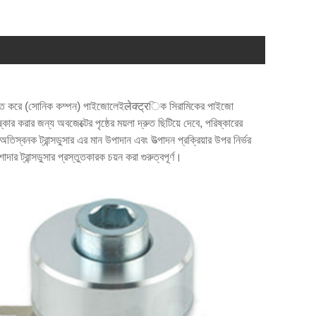
ন্তরিত করে (সোনিক কম্পন) পাইজোলেইलेक्ट्रিক সিরামিকের পাইজো
্কার করার জন্য অবজেক্টের পৃষ্ঠের ময়লা দ্রুত ছিটিয়ে দেবে, পরিষ্কারের
্বনক ট্রান্সডুসার এর মান উপাদান এবং উত্পাদন প্রক্রিয়ার উপর নির্ভর
ার ট্রান্সডুসার প্রস্তুতকারক চয়ন করা গুরুত্বপূর্ণ।