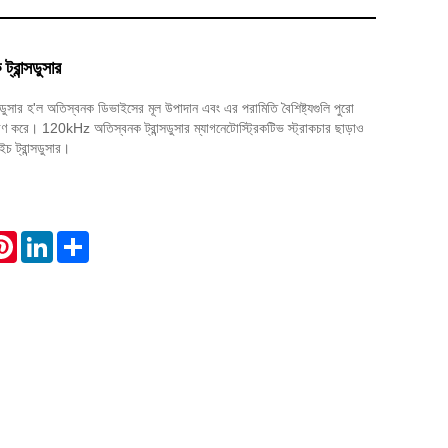
রান্সডুসার
ুসার হ'ল অতিস্বনক ডিভাইসের মূল উপাদান এবং এর পরামিতি বৈশিষ্ট্যগুলি পুরো
ধারণ করে। 120kHz অতিস্বনক ট্রান্সডুসার ম্যাগনেটোস্ট্রিকটিভ স্ট্রাকচার ছাড়াও
ইচ ট্রান্সডুসার।
atsApp
Pinterest
LinkedIn
Share