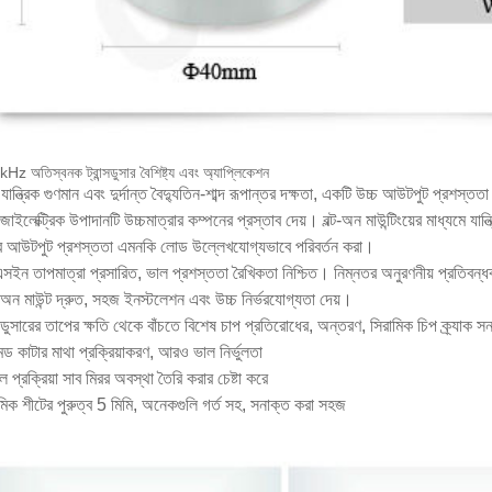
z অতিস্বনক ট্রান্সডুসার বৈশিষ্ট্য এবং অ্যাপ্লিকেশন
 যান্ত্রিক গুণমান এবং দুর্দান্ত বৈদ্যুতিন-শাব্দ রূপান্তর দক্ষতা, একটি উচ্চ আউটপুট প্রশস্
োইলেক্ট্রিক উপাদানটি উচ্চমাত্রার কম্পনের প্রস্তাব দেয়। বল্ট-অন মাউন্টিংয়ের মাধ্যমে যা
ির আউটপুট প্রশস্ততা এমনকি লোড উল্লেখযোগ্যভাবে পরিবর্তন করা।
ইন তাপমাত্রা প্রসারিত, ভাল প্রশস্ততা রৈখিকতা নিশ্চিত। নিম্নতর অনুরণনীয় প্রতিবন্ধক
ট অন মাউন্ট দ্রুত, সহজ ইনস্টলেশন এবং উচ্চ নির্ভরযোগ্যতা দেয়।
ন্সডুসারের তাপের ক্ষতি থেকে বাঁচতে বিশেষ চাপ প্রতিরোধের, অন্তরণ, সিরামিক চিপ ক্র্যাক 
মন্ড কাটার মাথা প্রক্রিয়াকরণ, আরও ভাল নির্ভুলতা
ল প্রক্রিয়া সাব মিরর অবস্থা তৈরি করার চেষ্টা করে
মিক শীটের পুরুত্ব 5 মিমি, অনেকগুলি গর্ত সহ, সনাক্ত করা সহজ