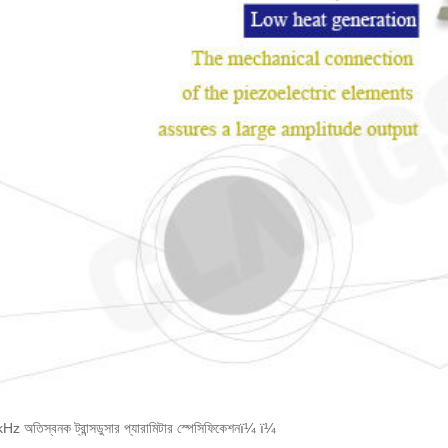
z অতিস্বনক ট্রান্সডুসার প্যারামিটার স্পেসিফিকেশনï¼ ï¼