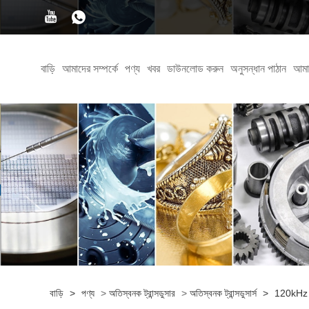
বাড়ি
আমাদের সম্পর্কে
পণ্য
খবর
ডাউনলোড করুন
অনুসন্ধান পাঠান
আমা
বাড়ি
>
পণ্য
>
অতিস্বনক ট্রান্সডুসার
>
অতিস্বনক ট্রান্সডুসার্স
>
120kHz অত