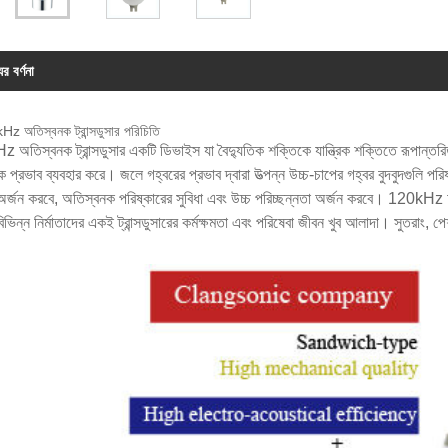
ের বর্ণনা
z অতিস্বনক ট্রান্সডুসার পরিচিতি
 অতিস্বনক ট্রান্সডুসার একটি ডিভাইস যা বৈদ্যুতিক শক্তিকে যান্ত্রিক শক্তিতে রূপা
রিক প্রভাব ব্যবহার করে। জলে গহ্বরের প্রভাব দ্বারা উত্পন্ন উচ্চ-চাপের গহ্বর বুদবুদগুলি পরিষ
অর্জন করবে, অতিস্বনক পরিষ্কারের সুবিধা এবং উচ্চ পরিচ্ছন্নতা অর্জন করবে। 120kHz অতিস
ভিন্ন নির্মাতাদের একই ট্রান্সডুসারের কর্মক্ষমতা এবং পরিষেবা জীবন খুব আলাদা। সুতরাং, পেশাদ