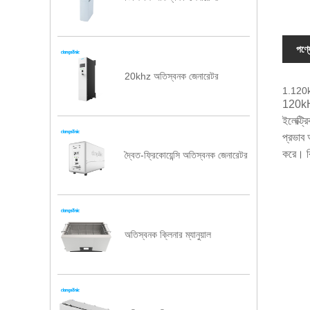
পণ্য
20khz অতিস্বনক জেনারেটর
1.120kH
120kHz
ইলেক্ট্
প্রভাব 
করে। বি
দ্বৈত-ফ্রিকোয়েন্সি অতিস্বনক জেনারেটর
অতিস্বনক ক্লিনার ম্যানুয়াল