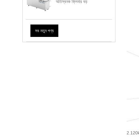
অতিস্বনক ক্লিনার বড়
সব নতুন পণ্য
2.120kH