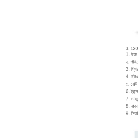
3. 120kH
1. উচ্চ
২. পাইজ
3. স্থ
4. ইউএস
৫. বোল্
6. ট্রা
7. ডায়
8. নাকা
9. সিরা