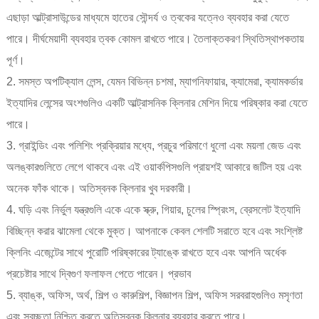
এছাড়া আল্ট্রাসাউন্ডের মাধ্যমে হাতের সৌন্দর্য ও ত্বকের যত্নেও ব্যবহার করা যেতে
পারে। দীর্ঘমেয়াদী ব্যবহার ত্বক কোমল রাখতে পারে। তৈলাক্তকরণ স্থিতিস্থাপকতায়
পূর্ণ।
2. সমস্ত অপটিক্যাল লেন্স, যেমন বিভিন্ন চশমা, ম্যাগনিফায়ার, ক্যামেরা, ক্যামকর্ডার
ইত্যাদির লেন্সের অংশগুলিও একটি আল্ট্রাসনিক ক্লিনার মেশিন দিয়ে পরিষ্কার করা যেতে
পারে।
3. গ্রাইন্ডিং এবং পলিশিং প্রক্রিয়ার মধ্যে, প্রচুর পরিমাণে ধুলো এবং ময়লা জেড এবং
অলঙ্কারগুলিতে লেগে থাকবে এবং এই ওয়ার্কপিসগুলি প্রায়শই আকারে জটিল হয় এবং
অনেক ফাঁক থাকে। অতিস্বনক ক্লিনার খুব দরকারী।
4. ঘড়ি এবং নির্ভুল যন্ত্রগুলি একে একে স্ক্রু, গিয়ার, চুলের স্প্রিংস, ব্রেসলেট ইত্যাদি
বিচ্ছিন্ন করার ঝামেলা থেকে মুক্ত। আপনাকে কেবল শেলটি সরাতে হবে এবং সংশ্লিষ্ট
ক্লিনিং এজেন্টের সাথে পুরোটি পরিষ্কারের ট্যাঙ্কে রাখতে হবে এবং আপনি অর্ধেক
প্রচেষ্টার সাথে দ্বিগুণ ফলাফল পেতে পারেন। প্রভাব
5. ব্যাঙ্ক, অফিস, অর্থ, শিল্প ও কারুশিল্প, বিজ্ঞাপন শিল্প, অফিস সরবরাহগুলিও মসৃণতা
এবং স্বচ্ছতা নিশ্চিত করতে অতিস্বনক ক্লিনার ব্যবহার করতে পারে।