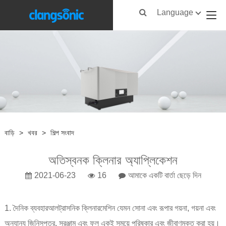
Language
বাড়ি
>
খবর
>
শিল্প সংবাদ
অতিস্বনক ক্লিনার অ্যাপ্লিকেশন
2021-06-23
16
আমাকে একটি বার্তা ছেড়ে দিন
1. দৈনিক ব্যবহার
আলট্রাসনিক ক্লিনার
মেশিন যেমন সোনা এবং রূপার গয়না, গয়না এবং
অন্যান্য জিনিসপত্র, সরঞ্জাম এবং ফল একই সময়ে পরিষ্কার এবং জীবাণুমুক্ত করা হয়।